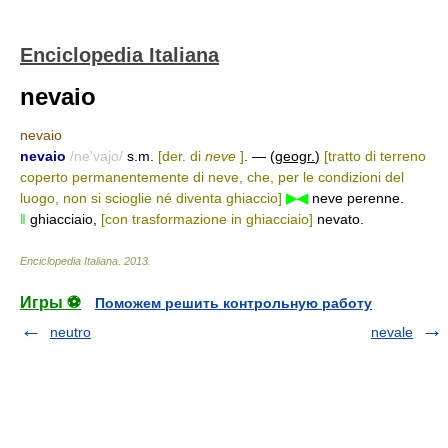
Enciclopedia Italiana
nevaio
nevaio
nevaio
/ne'vajo/
s.m.
[der. di
neve
]
. — (
geogr.
)
[tratto di terreno
coperto permanentemente di neve, che, per le condizioni del
luogo, non si scioglie né diventa ghiaccio]
▶◀
neve perenne.
‖
ghiacciaio,
[con trasformazione in ghiacciaio]
nevato.
Enciclopedia Italiana
.
2013
.
Игры ⚽
Поможем решить контрольную работу
neutro
nevale