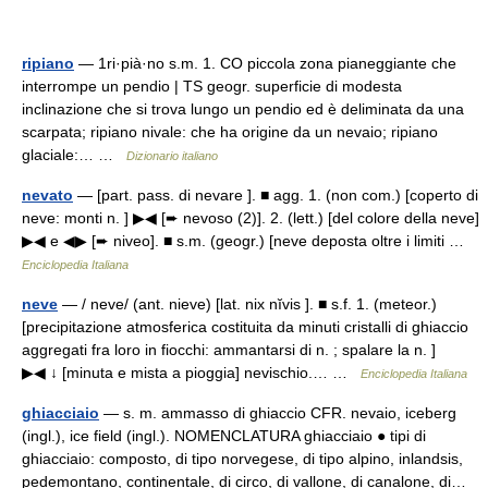
ripiano
— 1ri·pià·no s.m. 1. CO piccola zona pianeggiante che
interrompe un pendio | TS geogr. superficie di modesta
inclinazione che si trova lungo un pendio ed è deliminata da una
scarpata; ripiano nivale: che ha origine da un nevaio; ripiano
glaciale:… …
Dizionario italiano
nevato
— [part. pass. di nevare ]. ■ agg. 1. (non com.) [coperto di
neve: monti n. ] ▶◀ [➨ nevoso (2)]. 2. (lett.) [del colore della neve]
▶◀ e ◀▶ [➨ niveo]. ■ s.m. (geogr.) [neve deposta oltre i limiti …
Enciclopedia Italiana
neve
— / neve/ (ant. nieve) [lat. nix nĭvis ]. ■ s.f. 1. (meteor.)
[precipitazione atmosferica costituita da minuti cristalli di ghiaccio
aggregati fra loro in fiocchi: ammantarsi di n. ; spalare la n. ]
▶◀ ↓ [minuta e mista a pioggia] nevischio.… …
Enciclopedia Italiana
ghiacciaio
— s. m. ammasso di ghiaccio CFR. nevaio, iceberg
(ingl.), ice field (ingl.). NOMENCLATURA ghiacciaio ● tipi di
ghiacciaio: composto, di tipo norvegese, di tipo alpino, inlandsis,
pedemontano, continentale, di circo, di vallone, di canalone, di…