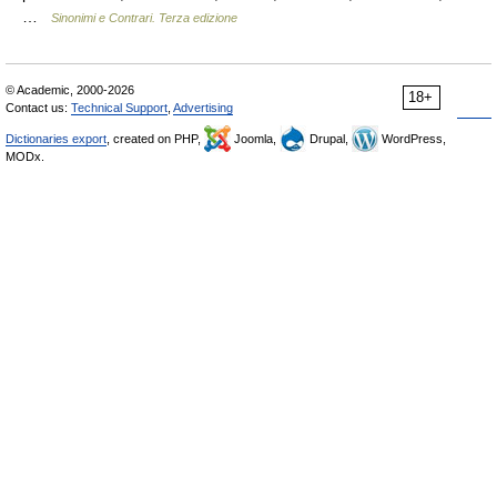
…
Sinonimi e Contrari. Terza edizione
© Academic, 2000-2026
18+
Contact us:
Technical Support
,
Advertising
Dictionaries export
, created on PHP,
Joomla,
Drupal,
WordPress,
MODx.