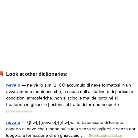
Look at other dictionaries:
nevaio
— ne·và·io s.m. 1. CO accumulo di neve formatosi in un
avvallamento montuoso che, a causa dell altitudine o di particolari
condizioni atmosferiche, non si scioglie mai del tutto né si
trasforma in ghiaccio | estens., il tratto di terreno ricoperto… …
Dizionario italiano
nevaio
— {{hw}}{{nevaio}}{{/hw}}s. m. Estensione di terreno
coperta di neve che rimane sul suolo senza sciogliersi e senza dar
luogo alla formazione di un ghiacciaio …
Enciclopedia di italiano