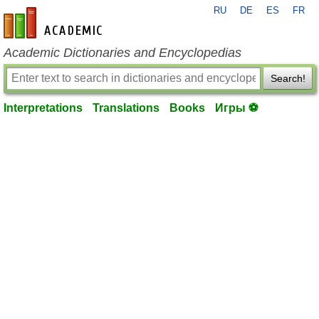
RU
DE
ES
FR
en-academic.com
Academic Dictionaries and Encyclopedias
Search!
Interpretations
Translations
Books
Игры ⚽